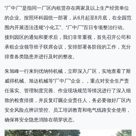
“厂中厂”是指同一厂区内租赁存在两家及以上生产经营单位
的企业。按照环科园统一部署，从6月起至8月底，在全园范
围内开展违法违规“小化工”、“厂中厂”百日专项整治行动。
接到园区的通知和要求后，我们非常重视，首先召开公司和
承租企业领导班子联席会议，安排部署各阶段的工作，充分
排查各类隐患并进行及时的整改。
朱旭峰一行来到优纳特机械，立即深入厂区，实地查看了斯
威得机械、旭达机械等“厂中厂”企业，，重点对安全生产责
任落实、管理制度完善、作业现场规范等情况进行了深入细
致的检查排摸，并反复叮嘱企业责任人，务必要做好厂区内
安全风险点辨识管控、员工培训教育和电气线路安全使用，
确保将安全隐患消除在萌芽状态。