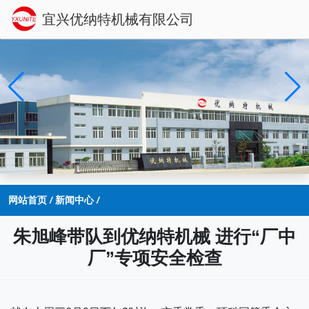
宜兴优纳特机械有限公司
网站首页
/
新闻中心
/
朱旭峰带队到优纳特机械 进行“厂中
厂”专项安全检查