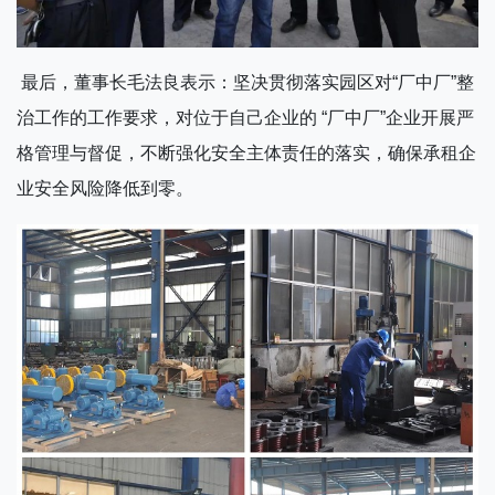
最后，董事长毛法良表示：坚决贯彻落实园区对“厂中厂”整
治工作的工作要求，对位于自己企业的 “厂中厂”企业开展严
格管理与督促，不断强化安全主体责任的落实，确保承租企
业安全风险降低到零。